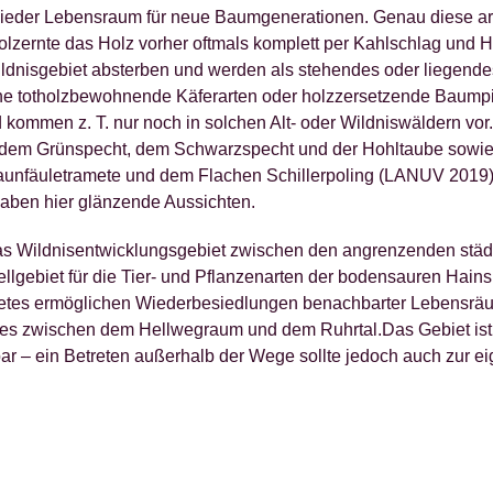
ieder Lebensraum für neue Baumgenerationen. Genau diese art
Holzernte das Holz vorher oftmals komplett per Kahlschlag und 
ldnisgebiet absterben und werden als stehendes oder liegende
he totholzbewohnende Käferarten oder holzzersetzende Baumpil
kommen z. T. nur noch in solchen Alt- oder Wildniswäldern vor.
, dem Grünspecht, dem Schwarzspecht und der Hohltaube sowie
aunfäuletramete und dem Flachen Schillerpoling (LANUV 2019)
haben hier glänzende Aussichten.
t das Wildnisentwicklungsgebiet zwischen den angrenzenden st
llgebiet für die Tier- und Pflanzenarten der bodensauren Hai
ietes ermöglichen Wiederbesiedlungen benachbarter Lebensrä
des zwischen dem Hellwegraum und dem Ruhrtal.Das Gebiet is
ar – ein Betreten außerhalb der Wege sollte jedoch auch zur ei