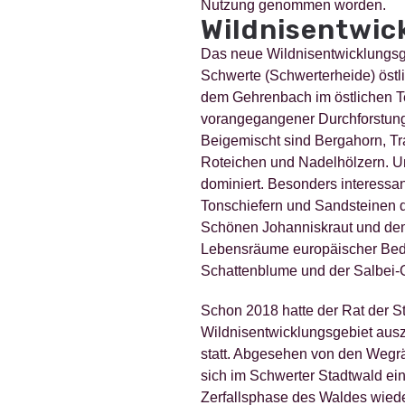
Nutzung genommen worden.
Wildnisentwic
Das neue Wildnisentwicklungsge
Schwerte (Schwerterheide) öst
dem Gehrenbach im östlichen T
vorangegangener Durchforstunge
Beigemischt sind Bergahorn, Tra
Roteichen und Nadelhölzern. Und
dominiert. Besonders interessa
Tonschiefern und Sandsteinen d
Schönen Johanniskraut und dem
Lebensräume europäischer Bedeu
Schattenblume und der Salbei
Schon 2018 hatte der Rat der Sta
Wildnisentwicklungsgebiet auszu
statt. Abgesehen von den Wegrä
sich im Schwerter Stadtwald ei
Zerfallsphase des Waldes wieder