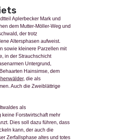
iets
tteil Aplerbecker Mark und
chen dem Mutter-Möller-Weg und
hwald, der trotz
dene Altersphasen aufweist.
n sowie kleinere Parzellen mit
, in der Strauchschicht
 basenarmen Untergrund,
r Behaarten Hainsimse, dem
henwälder
, die als
en. Auch die Zweiblättrige
dtwaldes als
 keine Forstwirtschaft mehr
t. Dies soll dazu führen, dass
keln kann, der auch die
er Zerfallsphase altes und totes