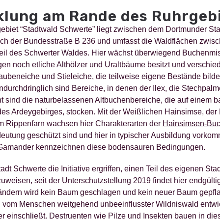
klung am Rande des Ruhrgeb
biet “Stadtwald Schwerte” liegt zwischen dem Dortmunder Stad
lich der Bundesstraße B 236 und umfasst die Waldflächen zwis
eil des Schwerter Waldes. Hier wächst überwiegend Buchenmisc
n noch etliche Althölzer und Uraltbäume besitzt und verschie
ubeneiche und Stieleiche, die teilweise eigene Bestände bilde
urchdringlich sind Bereiche, in denen der Ilex, die Stechpalme
nt sind die naturbelassenen Altbuchenbereiche, die auf einem
es Ardeygebirges, stocken. Mit der Weißlichen Hainsimse, de
 Rippenfarn wachsen hier Charakterarten der
Hainsimsen-Buc
tung geschützt sind und hier in typischer Ausbildung vorkomm
-Gamander kennzeichnen diese bodensauren Bedingungen.
dt Schwerte die Initiative ergriffen, einen Teil des eigenen Sta
weisen, seit der Unterschutzstellung 2019 findet hier endgültig
ndern wird kein Baum geschlagen und kein neuer Baum gepflanz
n vom Menschen weitgehend unbeeinflusster Wildniswald entwic
 einschließt. Destruenten wie Pilze und Insekten bauen in dies