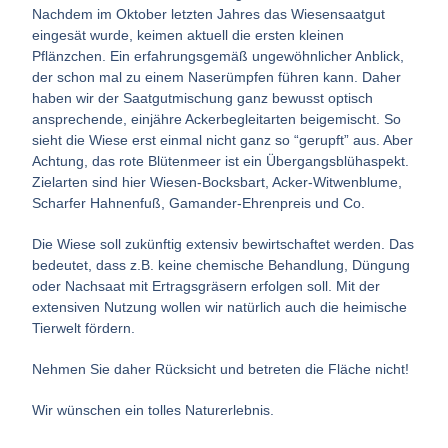
Nachdem im Oktober letzten Jahres das Wiesensaatgut
eingesät wurde, keimen aktuell die ersten kleinen
Pflänzchen. Ein erfahrungsgemäß ungewöhnlicher Anblick,
der schon mal zu einem Naserümpfen führen kann. Daher
haben wir der Saatgutmischung ganz bewusst optisch
ansprechende, einjähre Ackerbegleitarten beigemischt. So
sieht die Wiese erst einmal nicht ganz so “gerupft” aus. Aber
Achtung, das rote Blütenmeer ist ein Übergangsblühaspekt.
Zielarten sind hier Wiesen-Bocksbart, Acker-Witwenblume,
Scharfer Hahnenfuß, Gamander-Ehrenpreis und Co.
Die Wiese soll zukünftig extensiv bewirtschaftet werden. Das
bedeutet, dass z.B. keine chemische Behandlung, Düngung
oder Nachsaat mit Ertragsgräsern erfolgen soll. Mit der
extensiven Nutzung wollen wir natürlich auch die heimische
Tierwelt fördern.
Nehmen Sie daher Rücksicht und betreten die Fläche nicht!
Wir wünschen ein tolles Naturerlebnis.
das intensive Rot des Klatschmohns leuchtet von
aber hier unten wachsen die eigentlichen
Danke, dass Sie auf den Wegen bleiben!
rot, rot, rot sind alle meine Kleider
Rot - wohin das Auge reicht